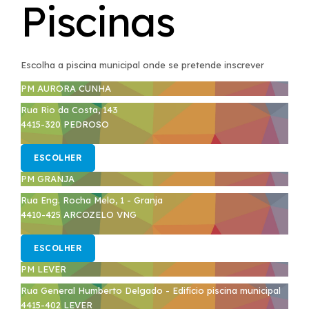
Piscinas
Escolha a piscina municipal onde se pretende inscrever
PM AURORA CUNHA
Rua Rio da Costa, 143
4415-320 PEDROSO
ESCOLHER
PM GRANJA
Rua Eng. Rocha Melo, 1 - Granja
4410-425 ARCOZELO VNG
ESCOLHER
PM LEVER
Rua General Humberto Delgado - Edifício piscina municipal
4415-402 LEVER